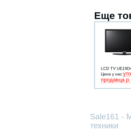
Еще то
LCD TV UE19D
уто
Цена у нас:
продавца р.
Sale161 - 
техники