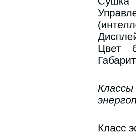
Сушка
Управл
(интелл
Диспле
Цвет 
Габари
Классы
энерго
Класс 