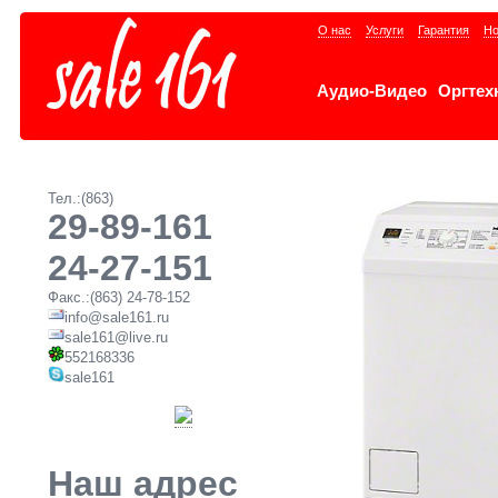
О нас
Услуги
Гарантия
Но
Аудио-Видео
Оргтех
Тел.:(863)
29-89-161
24-27-151
Факс.:(863) 24-78-152
info@sale161.ru
sale161@live.ru
552168336
sale161
Наш адрес