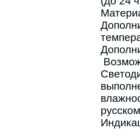
(до 24 ч
Матери
Дополн
темпера
Дополн
Возмож
Светод
выполн
влажнос
русском
Индикац