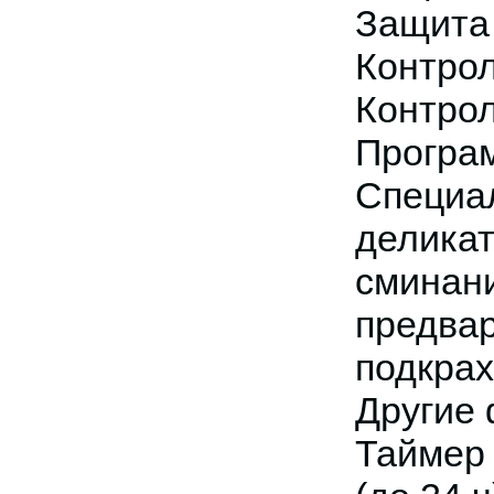
Защита
Контро
Контро
Програ
Специа
деликат
сминани
предвар
подкра
Другие 
Таймер 