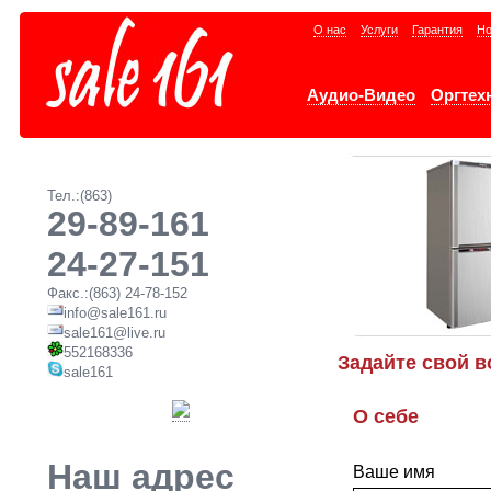
О нас
Услуги
Гарантия
Но
Аудио-Видео
Оргтех
Тел.:(863)
29-89-161
24-27-151
Факс.:(863) 24-78-152
info@sale161.ru
sale161@live.ru
552168336
Задайте свой в
sale161
О себе
Наш адрес
Ваше имя