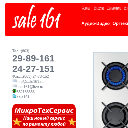
О нас
Услуги
Гарантия
Но
Аудио-Видео
Оргтех
Тел.:(863)
29-89-161
24-27-151
Факс.:(863) 24-78-152
info@sale161.ru
sale161@live.ru
552168336
sale161