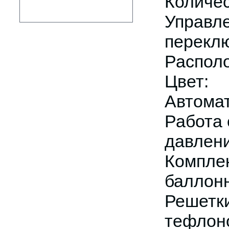
Количе
Управл
перекл
Распол
Цвет
Автома
Работа 
давлен
Компле
баллонн
Решет
тефлон